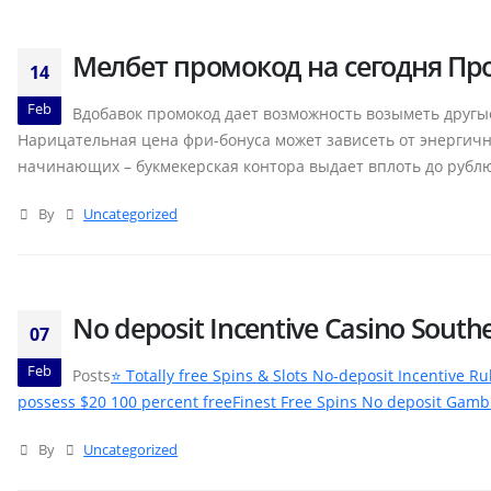
Мелбет промокод на сегодня Пр
14
Feb
Вдобавок промокод дает возможность возыметь другые
Нарицательная цена фри-бонуса может зависеть от энергичн
начинающих – букмекерская контора выдает вплоть до рублю 
By
Uncategorized
No deposit Incentive Casino Sout
07
Feb
Posts
⭐ Totally free Spins & Slots No-deposit Incentive Ru
possess $20 100 percent free
Finest Free Spins No deposit Gambl
By
Uncategorized