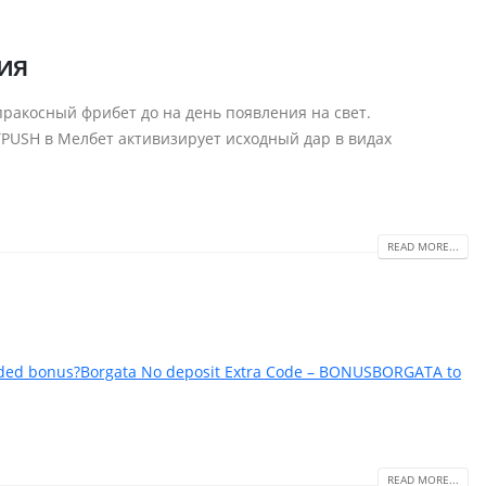
ия
ракосный фрибет до на день появления на свет.
PUSH в Мелбет активизирует исходный дар в видах
READ MORE...
dded bonus?
Borgata No deposit Extra Code – BONUSBORGATA to
READ MORE...