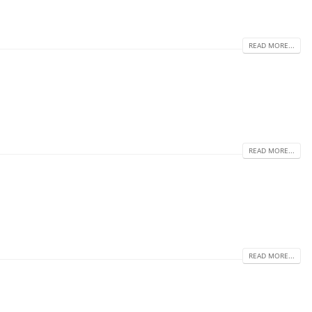
READ MORE...
READ MORE...
READ MORE...